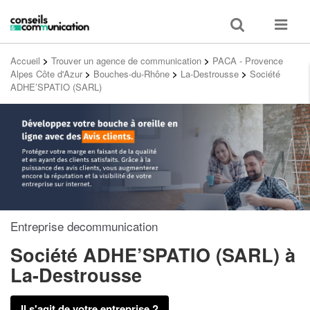
Toggle
Toggle
search
navigat
Accueil
>
Trouver un agence de communication
>
PACA - Provence
Alpes Côte d'Azur
>
Bouches-du-Rhône
>
La-Destrousse
>
Société
ADHE’SPATIO (SARL)
Entreprise decommunication
Société ADHE’SPATIO (SARL)
à
La-Destrousse
Il s'agit de votre entreprise ?