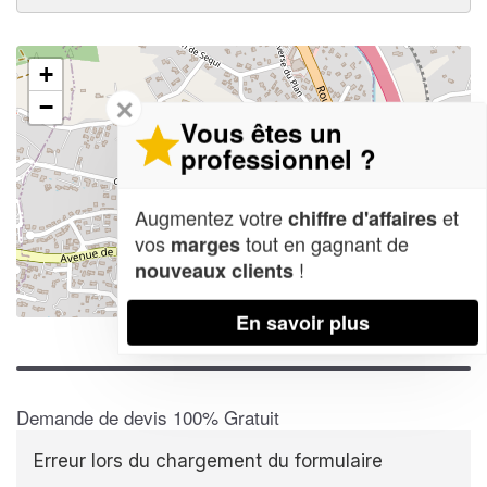
+
✕
−
Vous êtes un
professionnel ?
Augmentez votre
et
chiffre d'affaires
vos
tout en gagnant de
marges
!
nouveaux clients
Leaflet
| Map data ©
OpenStreetMap contributors,
CC-BY-SA
En savoir plus
Demande de devis 100% Gratuit
Erreur lors du chargement du formulaire