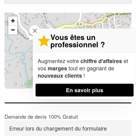
+
✕
−
Vous êtes un
professionnel ?
Augmentez votre
et
chiffre d'affaires
vos
tout en gagnant de
marges
!
nouveaux clients
Leaflet
| Map data ©
OpenStreetMap contributors,
CC-BY-SA
En savoir plus
Demande de devis 100% Gratuit
Erreur lors du chargement du formulaire