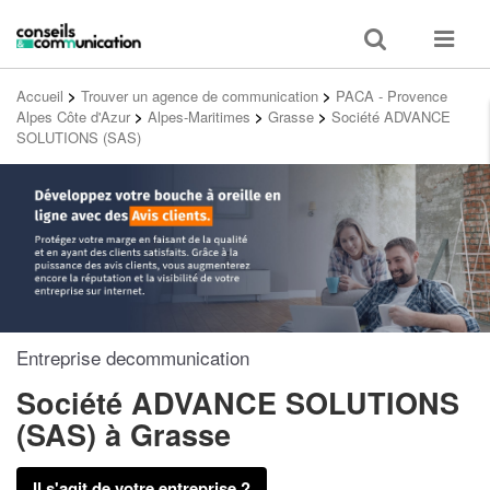
Toggle
Toggle
search
navigat
Accueil
>
Trouver un agence de communication
>
PACA - Provence
Alpes Côte d'Azur
>
Alpes-Maritimes
>
Grasse
>
Société ADVANCE
SOLUTIONS (SAS)
Entreprise decommunication
Société ADVANCE SOLUTIONS
(SAS)
à Grasse
Il s'agit de votre entreprise ?