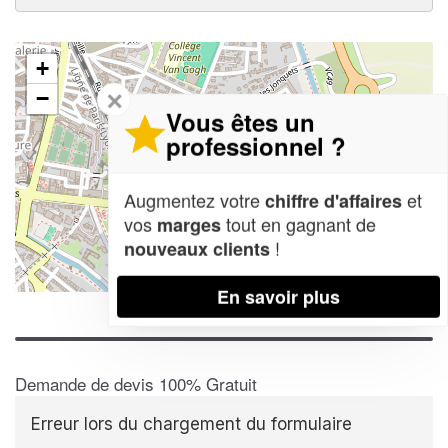
+
✕
−
Vous êtes un
professionnel ?
Augmentez votre
et
chiffre d'affaires
vos
tout en gagnant de
marges
!
nouveaux clients
Leaflet
| Map data ©
OpenStreetMap contributors,
CC-BY-SA
En savoir plus
Demande de devis 100% Gratuit
Erreur lors du chargement du formulaire