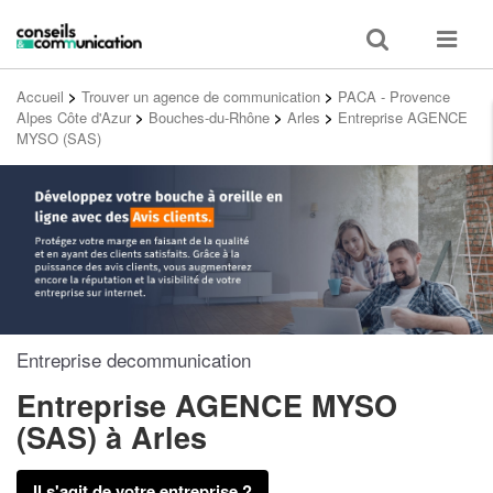
Toggle
Toggle
search
navigat
Accueil
>
Trouver un agence de communication
>
PACA - Provence
Alpes Côte d'Azur
>
Bouches-du-Rhône
>
Arles
>
Entreprise AGENCE
MYSO (SAS)
Entreprise decommunication
Entreprise AGENCE MYSO
(SAS)
à Arles
Il s'agit de votre entreprise ?