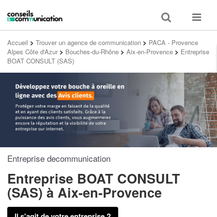
Toggle
Toggle
search
navigat
Accueil
>
Trouver un agence de communication
>
PACA - Provence
Alpes Côte d'Azur
>
Bouches-du-Rhône
>
Aix-en-Provence
>
Entreprise
BOAT CONSULT (SAS)
Entreprise decommunication
Entreprise BOAT CONSULT
(SAS)
à Aix-en-Provence
Il s'agit de votre entreprise ?