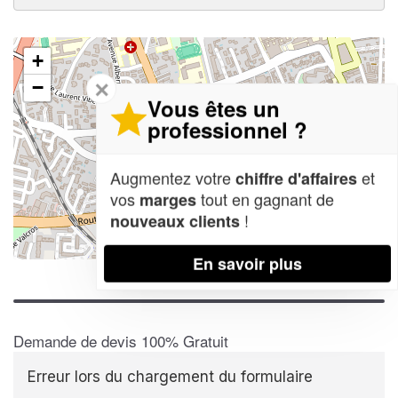
+
✕
−
Vous êtes un
professionnel ?
Augmentez votre
et
chiffre d'affaires
vos
tout en gagnant de
marges
!
nouveaux clients
Leaflet
| Map data ©
OpenStreetMap contributors,
CC-BY-SA
En savoir plus
Demande de devis 100% Gratuit
Erreur lors du chargement du formulaire