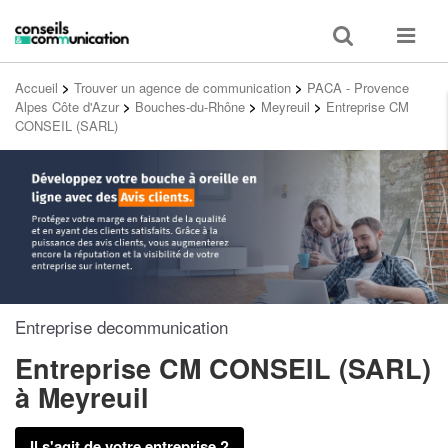
Toggle
Toggle
search
navigat
Accueil
>
Trouver un agence de communication
>
PACA - Provence
Alpes Côte d'Azur
>
Bouches-du-Rhône
>
Meyreuil
>
Entreprise CM
CONSEIL (SARL)
Entreprise decommunication
Entreprise CM CONSEIL (SARL)
à Meyreuil
Il s'agit de votre entreprise ?