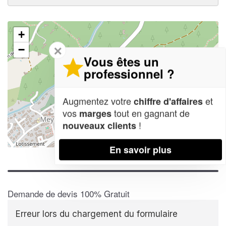
+
✕
−
Vous êtes un
professionnel ?
Augmentez votre
et
chiffre d'affaires
vos
tout en gagnant de
marges
!
nouveaux clients
Leaflet
| Map data ©
OpenStreetMap contributors,
CC-BY-SA
En savoir plus
Demande de devis 100% Gratuit
Erreur lors du chargement du formulaire