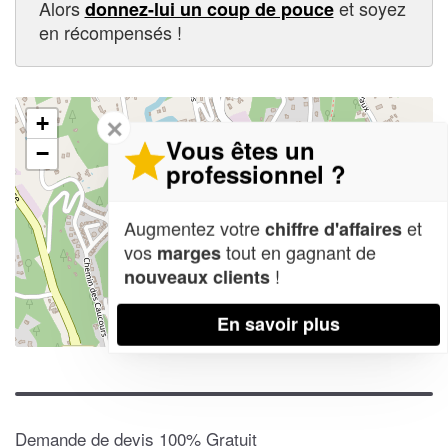
Alors
et soyez
donnez-lui un coup de pouce
en récompensés !
+
✕
Vous êtes un
−
professionnel ?
Augmentez votre
et
chiffre d'affaires
vos
tout en gagnant de
marges
!
nouveaux clients
En savoir plus
Leaflet
| Map data ©
OpenStreetMap contributors,
CC-BY-SA
Demande de devis 100% Gratuit