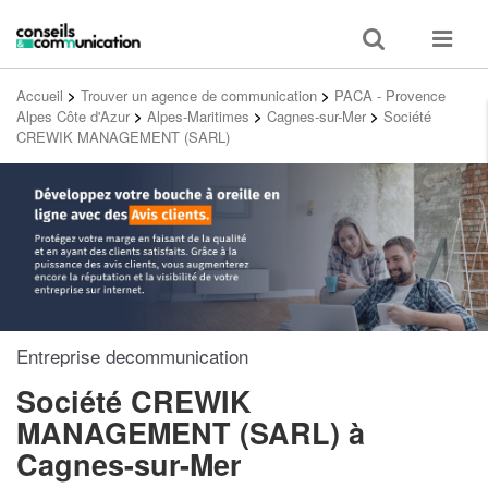
Toggle
Toggle
search
navigat
Accueil
>
Trouver un agence de communication
>
PACA - Provence
Alpes Côte d'Azur
>
Alpes-Maritimes
>
Cagnes-sur-Mer
>
Société
CREWIK MANAGEMENT (SARL)
Entreprise decommunication
Société CREWIK
MANAGEMENT (SARL)
à
Cagnes-sur-Mer