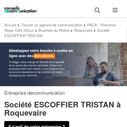
Toggle
Toggle
search
navigat
Accueil
>
Trouver un agence de communication
>
PACA - Provence
Alpes Côte d'Azur
>
Bouches-du-Rhône
>
Roquevaire
>
Société
ESCOFFIER TRISTAN
Entreprise decommunication
Société ESCOFFIER TRISTAN
à
Roquevaire
Il s'agit de votre entreprise ?