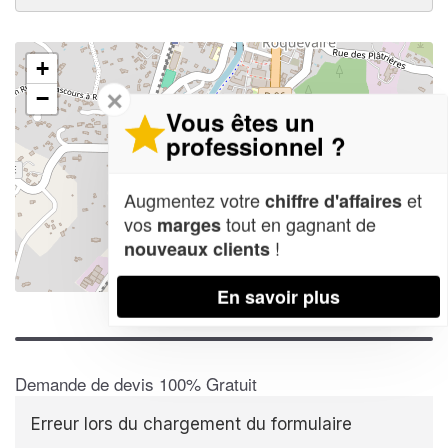
+
✕
−
Vous êtes un
professionnel ?
Augmentez votre
et
chiffre d'affaires
vos
tout en gagnant de
marges
!
nouveaux clients
Leaflet
| Map data ©
OpenStreetMap contributors,
CC-BY-SA
En savoir plus
Demande de devis 100% Gratuit
Erreur lors du chargement du formulaire