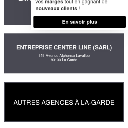
vos
tout en gagnant de
marges
36 Rue Vincent Van Gogh
!
nouveaux clients
83130 La-Garde
En savoir plus
ENTREPRISE CENTER LINE (SARL)
151 Avenue Alphonse Lavallee
83130 La-Garde
AUTRES AGENCES À LA-GARDE