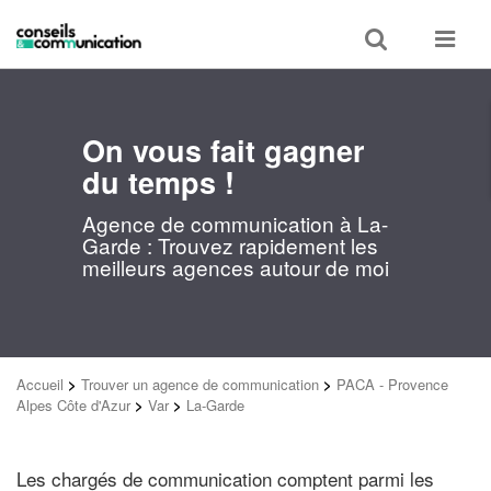
Toggle
Toggle
search
navigat
On vous fait gagner
du temps !
Agence de communication à La-
Garde : Trouvez rapidement les
meilleurs agences autour de moi
Accueil
>
Trouver un agence de communication
>
PACA - Provence
Alpes Côte d'Azur
>
Var
>
La-Garde
Les chargés de communication comptent parmi les