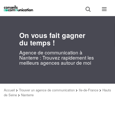
Toggle
Toggle
search
navigat
On vous fait gagner
du temps !
Agence de communication à
Nanterre : Trouvez rapidement les
meilleurs agences autour de moi
Accueil
>
Trouver un agence de communication
>
Ile-de-France
>
Hauts
de Seine
>
Nanterre