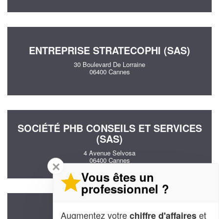
ENTREPRISE STRATECOPHI (SAS)
30 Boulevard De Lorraine
06400 Cannes
SOCIÉTÉ PHB CONSEILS ET SERVICES
(SAS)
4 Avenue Selvosa
06400 Cannes
✕
Vous êtes un
professionnel ?
Augmentez votre
et
chiffre d'affaires
SOCIÉTÉ MAAG REGIS