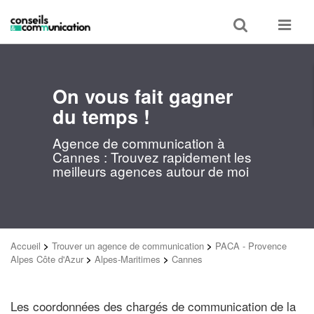
Toggle
Toggle
search
navigat
On vous fait gagner
du temps !
Agence de communication à
Cannes : Trouvez rapidement les
meilleurs agences autour de moi
Accueil
>
Trouver un agence de communication
>
PACA - Provence
Alpes Côte d'Azur
>
Alpes-Maritimes
>
Cannes
Les coordonnées des chargés de communication de la