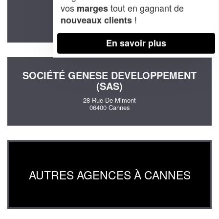
vos
tout en gagnant de
marges
10 Rue Louis Braille
!
nouveaux clients
06400 Cannes
En savoir plus
SOCIÉTÉ GENESE DEVELOPPEMENT
(SAS)
28 Rue De Mimont
06400 Cannes
AUTRES AGENCES À CANNES