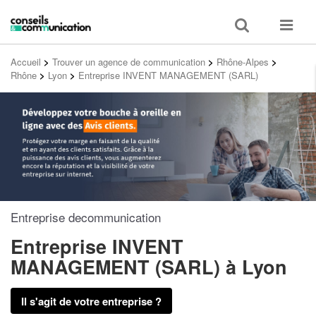
Toggle
Toggle
search
navigat
Accueil
>
Trouver un agence de communication
>
Rhône-Alpes
>
Rhône
>
Lyon
>
Entreprise INVENT MANAGEMENT (SARL)
Entreprise decommunication
Entreprise INVENT
MANAGEMENT (SARL)
à Lyon
Il s'agit de votre entreprise ?