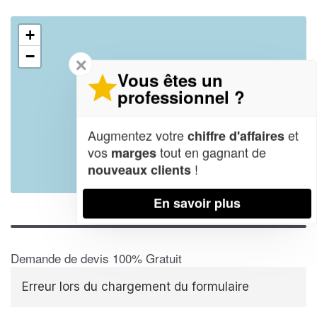
+
−
✕
Vous êtes un
professionnel ?
Augmentez votre
et
chiffre d'affaires
vos
tout en gagnant de
marges
!
nouveaux clients
Leaflet
| Map data ©
OpenStreetMap contributors,
CC-BY-SA
En savoir plus
Demande de devis 100% Gratuit
Erreur lors du chargement du formulaire