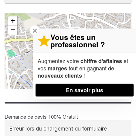
+
✕
−
Vous êtes un
professionnel ?
Augmentez votre
et
chiffre d'affaires
vos
tout en gagnant de
marges
!
nouveaux clients
Leaflet
| Map data ©
OpenStreetMap contributors,
CC-BY-SA
En savoir plus
Demande de devis 100% Gratuit
Erreur lors du chargement du formulaire