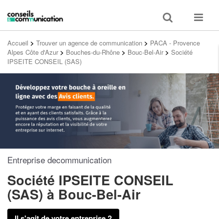
Toggle
Toggle
search
navigat
Accueil
>
Trouver un agence de communication
>
PACA - Provence
Alpes Côte d'Azur
>
Bouches-du-Rhône
>
Bouc-Bel-Air
>
Société
IPSEITE CONSEIL (SAS)
Entreprise decommunication
Société IPSEITE CONSEIL
(SAS)
à Bouc-Bel-Air
Il s'agit de votre entreprise ?