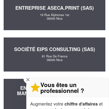
ENTREPRISE ASECA.PRINT (SAS)
19 Rue Alphonse 1er
06000 Nice
SOCIÉTÉ EIPS CONSULTING (SAS)
81 Rue De France
06000 Nice
✕
Vous êtes un
ENTREPRISE PATRICK CHAIX
professionnel ?
MANAGEMENT SERVICES (SAS)
29 Chemin Du Vinaigrier
Augmentez votre
et
chiffre d'affaires
06300 Nice