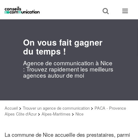
Toggle
Toggle
search
navigat
On vous fait gagner
du temps !
Agence de communication à Nice
: Trouvez rapidement les meilleurs
agences autour de moi
Accueil
>
Trouver un agence de communication
>
PACA - Provence
Alpes Côte d'Azur
>
Alpes-Maritimes
>
Nice
La commune de Nice accueille des prestataires, parmi