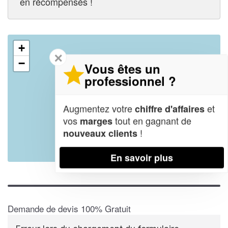
en récompensés !
+
✕
−
Vous êtes un
professionnel ?
Augmentez votre
et
chiffre d'affaires
vos
tout en gagnant de
marges
!
nouveaux clients
En savoir plus
Leaflet
| Map data ©
OpenStreetMap contributors,
CC-BY-SA
Demande de devis 100% Gratuit