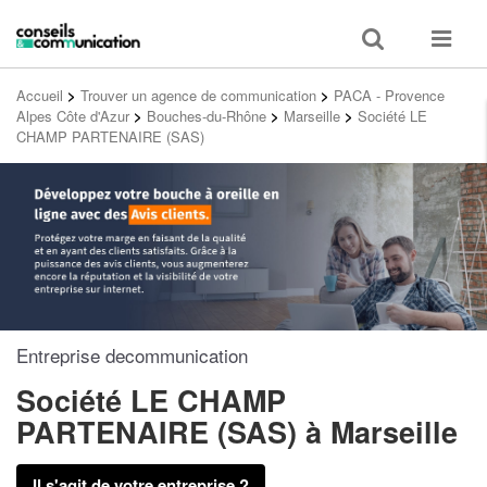
Toggle
Toggle
search
navigat
Accueil
>
Trouver un agence de communication
>
PACA - Provence
Alpes Côte d'Azur
>
Bouches-du-Rhône
>
Marseille
>
Société LE
CHAMP PARTENAIRE (SAS)
Entreprise decommunication
Société LE CHAMP
PARTENAIRE (SAS)
à Marseille
Il s'agit de votre entreprise ?