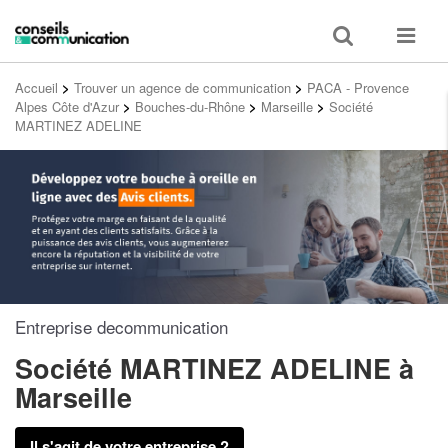
Toggle
Toggle
search
navigat
Accueil
>
Trouver un agence de communication
>
PACA - Provence
Alpes Côte d'Azur
>
Bouches-du-Rhône
>
Marseille
>
Société
MARTINEZ ADELINE
Entreprise decommunication
Société MARTINEZ ADELINE
à
Marseille
Il s'agit de votre entreprise ?