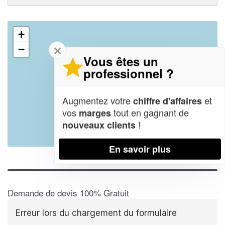
+
✕
−
Vous êtes un
professionnel ?
Augmentez votre
et
chiffre d'affaires
vos
tout en gagnant de
marges
!
nouveaux clients
Leaflet
| Map data ©
OpenStreetMap contributors,
CC-BY-SA
En savoir plus
Demande de devis 100% Gratuit
Erreur lors du chargement du formulaire