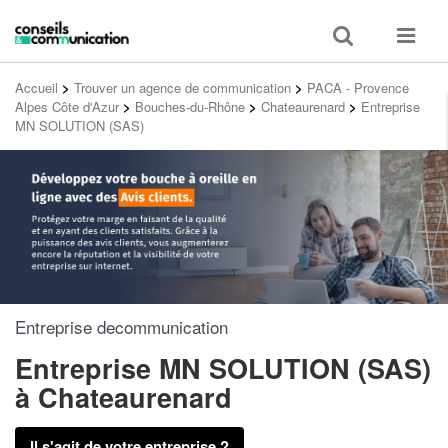
Toggle
Toggle
search
navigat
Accueil
>
Trouver un agence de communication
>
PACA - Provence
Alpes Côte d'Azur
>
Bouches-du-Rhône
>
Chateaurenard
>
Entreprise
MN SOLUTION (SAS)
Entreprise decommunication
Entreprise MN SOLUTION (SAS)
à Chateaurenard
Il s'agit de votre entreprise ?