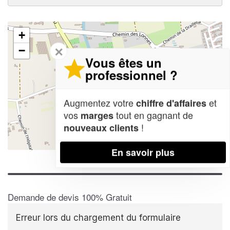
+
✕
−
Vous êtes un
professionnel ?
Augmentez votre
et
chiffre d'affaires
vos
tout en gagnant de
marges
!
nouveaux clients
Leaflet
| Map data ©
OpenStreetMap contributors,
CC-BY-SA
En savoir plus
Demande de devis 100% Gratuit
Erreur lors du chargement du formulaire