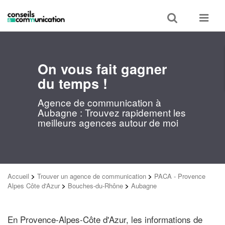
Toggle
Toggle
search
navigat
On vous fait gagner
du temps !
Agence de communication à
Aubagne : Trouvez rapidement les
meilleurs agences autour de moi
Accueil
>
Trouver un agence de communication
>
PACA - Provence
Alpes Côte d'Azur
>
Bouches-du-Rhône
>
Aubagne
En Provence-Alpes-Côte d'Azur, les informations de