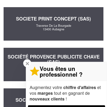
SOCIETE PRINT CONCEPT (SAS)
Traverse De La Bourgade
13400 Aubagne
SOCIÉTÉ PROVENCE PUBLICITE CHAVE
(SAS)
✕
Vous êtes un
63 Rue De Lenche
13400 Aubagne
professionnel ?
Augmentez votre
et
chiffre d'affaires
vos
tout en gagnant de
marges
!
nouveaux clients
SOCIÉTÉ JM AD’MISSIONS (SAS)
3 Rue Jean Mermoz