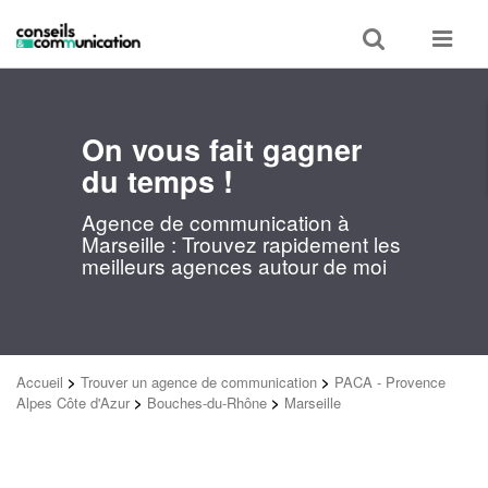
Toggle
Toggle
search
navigat
On vous fait gagner
du temps !
Agence de communication à
Marseille : Trouvez rapidement les
meilleurs agences autour de moi
Accueil
>
Trouver un agence de communication
>
PACA - Provence
Alpes Côte d'Azur
>
Bouches-du-Rhône
>
Marseille