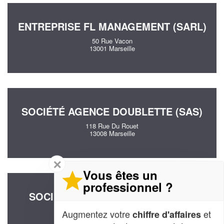
ENTREPRISE FL MANAGEMENT (SARL)
50 Rue Vacon
13001 Marseille
SOCIÉTÉ AGENCE DOUBLETTE (SAS)
118 Rue Du Rouet
13008 Marseille
✕
Vous êtes un
professionnel ?
SOCIÉTÉ HM CONSULTING (SARL)
35 Boulevard Barral
Augmentez votre
et
chiffre d'affaires
13008 Marseille