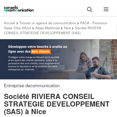
Toggle
Toggle
search
navigat
Accueil
>
Trouver un agence de communication
>
PACA - Provence
Alpes Côte d'Azur
>
Alpes-Maritimes
>
Nice
>
Société RIVIERA
CONSEIL STRATEGIE DEVELOPPEMENT (SAS)
Entreprise decommunication
Société RIVIERA CONSEIL
STRATEGIE DEVELOPPEMENT
(SAS)
à Nice