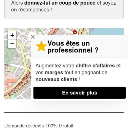
Alors
et soyez
donnez-lui un coup de pouce
en récompensés !
+
✕
Vous êtes un
−
professionnel ?
Augmentez votre
et
chiffre d'affaires
vos
tout en gagnant de
marges
!
nouveaux clients
En savoir plus
Leaflet
| Map data ©
OpenStreetMap contributors,
CC-BY-SA
Demande de devis 100% Gratuit