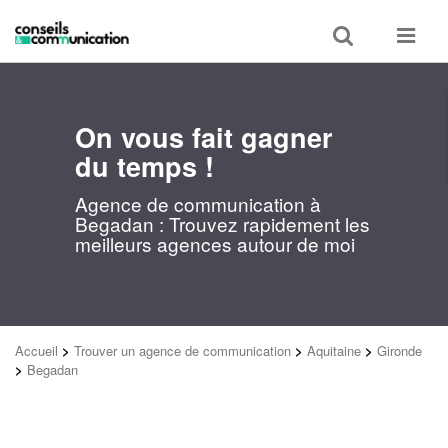
Toggle
Toggle
search
navigat
On vous fait gagner
du temps !
Agence de communication à
Begadan : Trouvez rapidement les
meilleurs agences autour de moi
Accueil
>
Trouver un agence de communication
>
Aquitaine
>
Gironde
>
Begadan