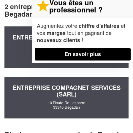
Vous êtes un
2 entreprises decommunication à
professionnel ?
Begadan (33340)
Augmentez votre
et
chiffre d'affaires
vos
tout en gagnant de
marges
ENTREPRISE OPTIMINE CONSULTING
!
nouveaux clients
(SAS)
21 Route De Courbian
En savoir plus
33340 Begadan
ENTREPRISE COMPAGNET SERVICES
(SARL)
10 Route De Lesparre
33340 Begadan