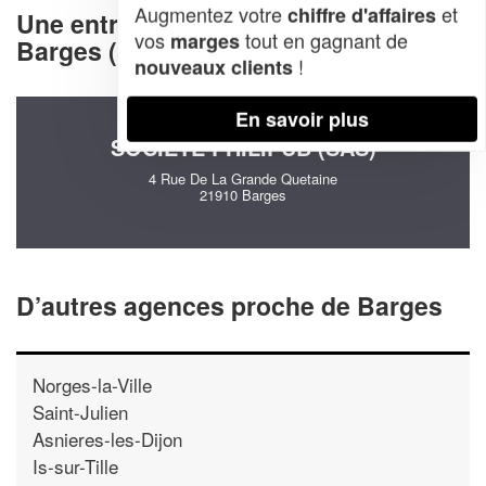
Augmentez votre
et
chiffre d'affaires
Une entreprise decommunication à
vos
tout en gagnant de
marges
Barges (21910)
!
nouveaux clients
En savoir plus
SOCIÉTÉ PHILIPUB (SAS)
4 Rue De La Grande Quetaine
21910 Barges
D’autres agences proche de Barges
Norges-la-Ville
Saint-Julien
Asnieres-les-Dijon
Is-sur-Tille