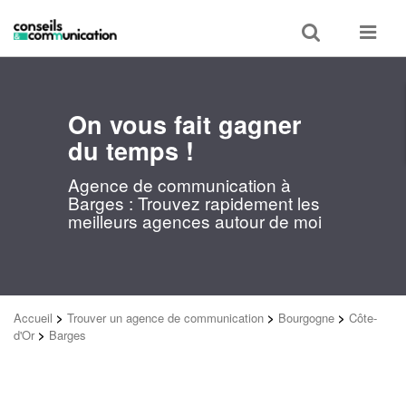
Toggle
Toggle
search
navigat
On vous fait gagner
du temps !
Agence de communication à
Barges : Trouvez rapidement les
meilleurs agences autour de moi
Accueil
>
Trouver un agence de communication
>
Bourgogne
>
Côte-
d'Or
>
Barges