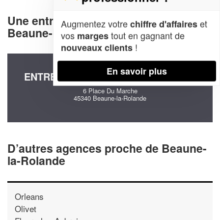
Une entreprise decommunication à
Augmentez votre
et
chiffre d'affaires
Beaune-la-Rolande (45340)
vos
tout en gagnant de
marges
!
nouveaux clients
En savoir plus
ENTREPRISE SERVICE KREA (SARL)
6 Place Du Marche
45340 Beaune-la-Rolande
D’autres agences proche de Beaune-
la-Rolande
Orleans
Olivet