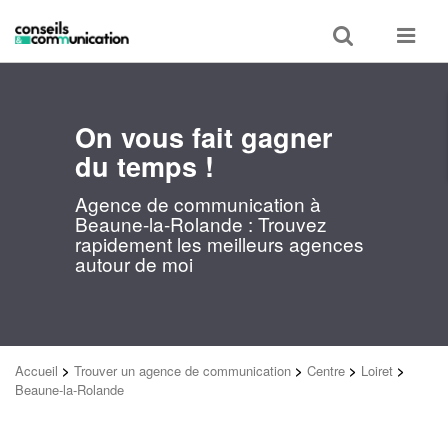
Toggle
Toggle
search
navigat
On vous fait gagner
du temps !
Agence de communication à
Beaune-la-Rolande : Trouvez
rapidement les meilleurs agences
autour de moi
Accueil
>
Trouver un agence de communication
>
Centre
>
Loiret
>
Beaune-la-Rolande