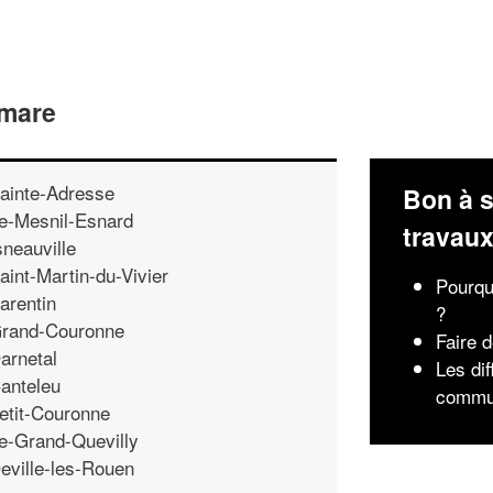
imare
ainte-Adresse
Bon à s
e-Mesnil-Esnard
travau
sneauville
aint-Martin-du-Vivier
Pourqu
arentin
?
rand-Couronne
Faire 
arnetal
Les di
anteleu
commu
etit-Couronne
e-Grand-Quevilly
eville-les-Rouen