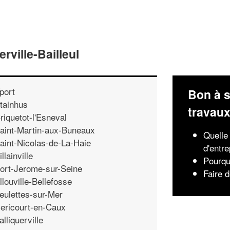
ville-Bailleul
port
Bon à s
tainhus
travau
riquetot-l'Esneval
aint-Martin-aux-Buneaux
Quelle
aint-Nicolas-de-La-Haie
d'entre
illainville
Pourqu
ort-Jerome-sur-Seine
Faire 
llouville-Bellefosse
eulettes-sur-Mer
ericourt-en-Caux
alliquerville