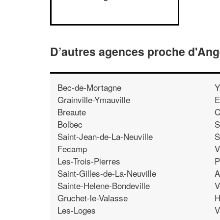
D’autres agences proche d'Anger
Bec-de-Mortagne
Y
Grainville-Ymauville
E
Breaute
C
Bolbec
S
Saint-Jean-de-La-Neuville
S
Fecamp
V
Les-Trois-Pierres
P
Saint-Gilles-de-La-Neuville
A
Sainte-Helene-Bondeville
V
Gruchet-le-Valasse
H
Les-Loges
V