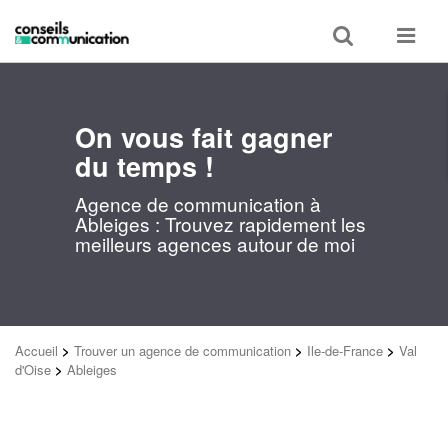
Toggle
Toggle
search
navigat
On vous fait gagner
du temps !
Agence de communication à
Ableiges : Trouvez rapidement les
meilleurs agences autour de moi
Accueil
>
Trouver un agence de communication
>
Ile-de-France
>
Val
d'Oise
>
Ableiges