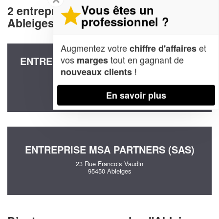
Vous êtes un
2 entreprises decommunication à
professionnel ?
Ableiges (95450)
Augmentez votre
et
chiffre d'affaires
vos
tout en gagnant de
marges
ENTREPRISE FIVESONS CONSULTING
(SAS)
!
nouveaux clients
24 Rue Francois Vaudin
95450 Ableiges
En savoir plus
ENTREPRISE MSA PARTNERS (SAS)
23 Rue Francois Vaudin
95450 Ableiges