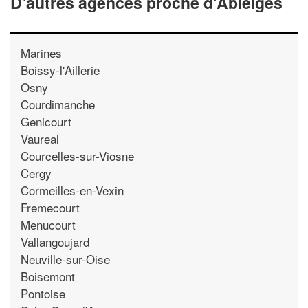
D’autres agences proche d'Ableiges
Marines
Boissy-l'Aillerie
Osny
Courdimanche
Genicourt
Vaureal
Courcelles-sur-Viosne
Cergy
Cormeilles-en-Vexin
Fremecourt
Menucourt
Vallangoujard
Neuville-sur-Oise
Boisemont
Pontoise