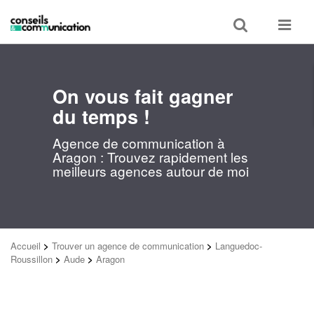
Toggle
Toggle
search
navigat
On vous fait gagner
du temps !
Agence de communication à
Aragon : Trouvez rapidement les
meilleurs agences autour de moi
Accueil
>
Trouver un agence de communication
>
Languedoc-
Roussillon
>
Aude
>
Aragon