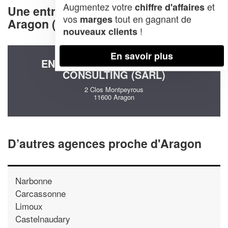
Augmentez votre
et
chiffre d'affaires
Une entreprise decommunication à
vos
tout en gagnant de
marges
Aragon (11600)
!
nouveaux clients
En savoir plus
ENTREPRISE SEBASTIEN EDY
CONSULTING (SARL)
2 Clos Montpeyrous
11600 Aragon
D’autres agences proche d'Aragon
Narbonne
Carcassonne
Limoux
Castelnaudary