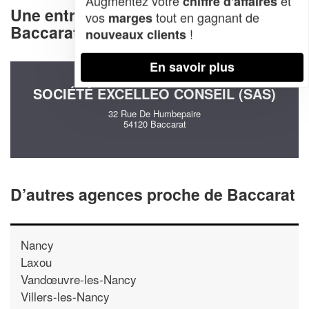
Augmentez votre
et
chiffre d'affaires
Une entreprise decommunication à
vos
tout en gagnant de
marges
Baccarat (54120)
!
nouveaux clients
En savoir plus
SOCIÉTÉ EXCELLEO CONSEIL (SAS)
32 Rue De Humbepaire
54120 Baccarat
D’autres agences proche de Baccarat
Nancy
Laxou
Vandœuvre-les-Nancy
Villers-les-Nancy