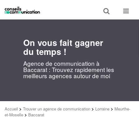
Toggle
Toggle
search
navigat
On vous fait gagner
du temps !
Agence de communication à
Baccarat : Trouvez rapidement les
meilleurs agences autour de moi
Accueil
>
Trouver un agence de communication
>
Lorraine
>
Meurthe-
et-Moselle
>
Baccarat