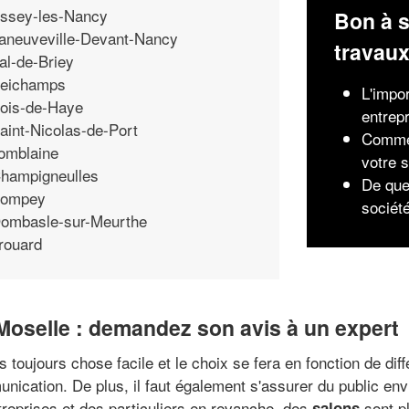
ssey-les-Nancy
Bon à s
aneuveville-Devant-Nancy
travau
al-de-Briey
eichamps
L'impo
ois-de-Haye
entrep
aint-Nicolas-de-Port
Commen
omblaine
votre s
hampigneulles
De quel
ompey
sociét
ombasle-sur-Meurthe
rouard
oselle : demandez son avis à un expert
s toujours chose facile et le choix se fera en fonction de di
nication. De plus, il faut également s'assurer du public env
treprises et des particuliers en revanche, des
sont pl
salons