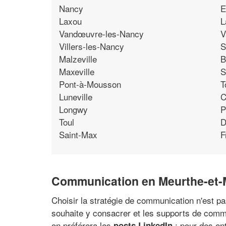
Nancy
E
Laxou
L
Vandœuvre-les-Nancy
V
Villers-les-Nancy
S
Malzeville
B
Maxeville
S
Pont-à-Mousson
T
Luneville
C
Longwy
P
Toul
D
Saint-Max
F
Communication en Meurthe-et-M
Choisir la stratégie de communication n'est pa
souhaite y consacrer et les supports de commu
on préférera les
; pour des en
posts LinkedIn