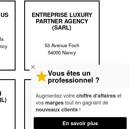
IUS
ENTREPRISE LUXURY
PARTNER AGENCY
(SARL)
ls
53 Avenue Foch
ancy
54000 Nancy
✕
Vous êtes un
professionnel ?
I
ENTREPRISE BCP
Augmentez votre
et
chiffre d'affaires
L)
(SARL)
vos
tout en gagnant de
marges
!
nouveaux clients
143 Avenue Foch
En savoir plus
54270 Essey-les-Nancy