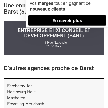
vos
tout en gagnant de
marges
Une entreprise decommunication à
!
nouveaux clients
Barst (57450)
En savoir plus
ENTREPRISE EHXI CONSEIL ET
DEVELOPPEMENT (SARL)
111 Rue Nationale
57450 Barst
D’autres agences proche de Barst
Farebersviller
Hombourg-Haut
Macheren
Freyming-Merlebach