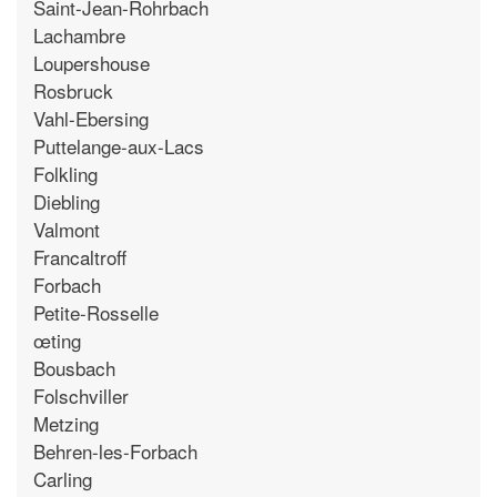
Saint-Jean-Rohrbach
Lachambre
Loupershouse
Rosbruck
Vahl-Ebersing
Puttelange-aux-Lacs
Folkling
Diebling
Valmont
Francaltroff
Forbach
Petite-Rosselle
œting
Bousbach
Folschviller
Metzing
Behren-les-Forbach
Carling