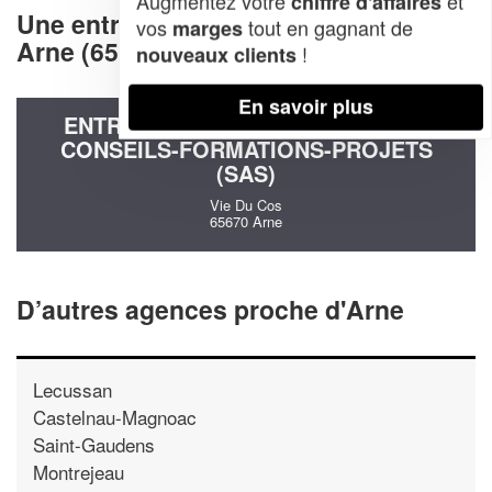
Augmentez votre
et
chiffre d'affaires
Une entreprise decommunication à
vos
tout en gagnant de
marges
Arne (65670)
!
nouveaux clients
En savoir plus
ENTREPRISE ARMAND TOUZANNE
CONSEILS-FORMATIONS-PROJETS
(SAS)
Vie Du Cos
65670 Arne
D’autres agences proche d'Arne
Lecussan
Castelnau-Magnoac
Saint-Gaudens
Montrejeau