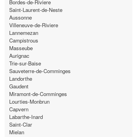
Bordes-de-Riviere
Saint-Laurent-de-Neste
Aussonne
Villeneuve-de-Riviere
Lannemezan
Campistrous
Masseube
Aurignac
Trie-sur-Baise
Sauveterre-de-Comminges
Landorthe
Gaudent
Miramont-de-Comminges
Lourties-Monbrun
Capvern
Labarthe-Inard
Saint-Clar
Mielan