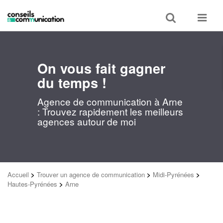
Toggle
Toggle
search
navigat
On vous fait gagner
du temps !
Agence de communication à Arne
: Trouvez rapidement les meilleurs
agences autour de moi
Accueil
>
Trouver un agence de communication
>
Midi-Pyrénées
>
Hautes-Pyrénées
>
Arne