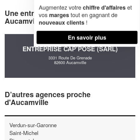
Augmentez votre
et
chiffre d'affaires
Une entreprise decommunication à
vos
tout en gagnant de
marges
Aucamville (82600)
!
nouveaux clients
En savoir plus
ENTREPRISE CAP’POSE (SARL)
3331 Route De Grenade
82600 Aucamville
D’autres agences proche
d'Aucamville
Verdun-sur-Garonne
Saint-Michel