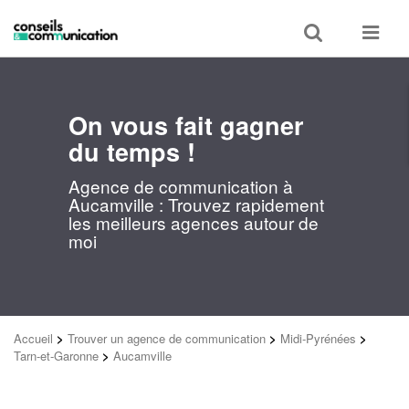
Toggle
Toggle
search
navigat
On vous fait gagner
du temps !
Agence de communication à
Aucamville : Trouvez rapidement
les meilleurs agences autour de
moi
Accueil
>
Trouver un agence de communication
>
Midi-Pyrénées
>
Tarn-et-Garonne
>
Aucamville