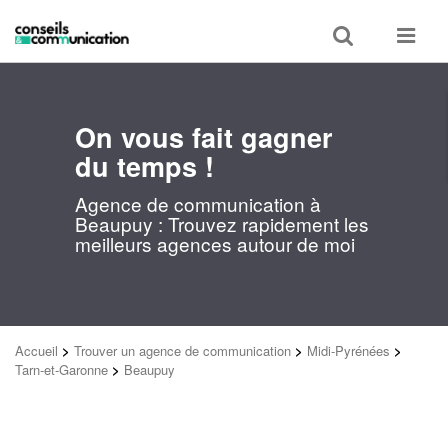
Toggle
Toggle
search
navigat
On vous fait gagner
du temps !
Agence de communication à
Beaupuy : Trouvez rapidement les
meilleurs agences autour de moi
Accueil
>
Trouver un agence de communication
>
Midi-Pyrénées
>
Tarn-et-Garonne
>
Beaupuy