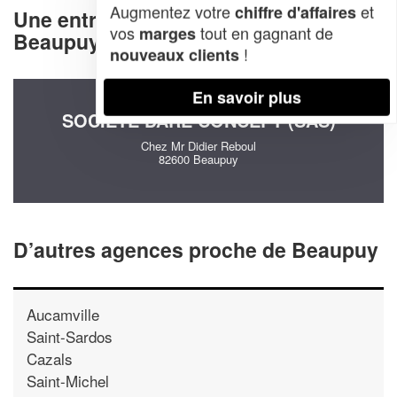
Augmentez votre
et
chiffre d'affaires
Une entreprise decommunication à
vos
tout en gagnant de
marges
Beaupuy (82600)
!
nouveaux clients
En savoir plus
SOCIÉTÉ DARE CONCEPT (SAS)
Chez Mr Didier Reboul
82600 Beaupuy
D’autres agences proche de Beaupuy
Aucamville
Saint-Sardos
Cazals
Saint-Michel