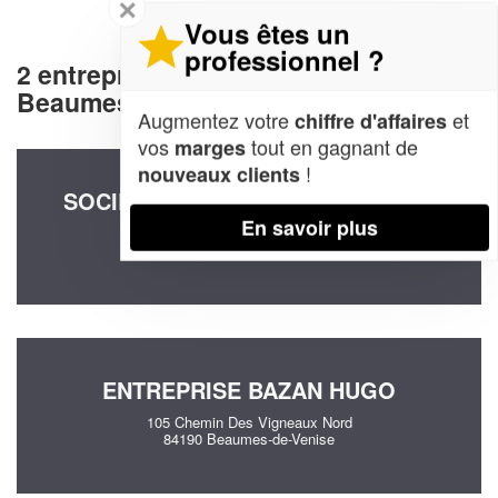
✕
Vous êtes un
professionnel ?
2 entreprises decommunication à
Beaumes-de-Venise (84190)
Augmentez votre
et
chiffre d'affaires
vos
tout en gagnant de
marges
!
nouveaux clients
SOCIÉTÉ AYTON CONCEPT (SARL)
En savoir plus
Les Cotes De St Veran
84190 Beaumes-de-Venise
ENTREPRISE BAZAN HUGO
105 Chemin Des Vigneaux Nord
84190 Beaumes-de-Venise