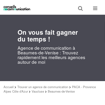
Toggle
Toggle
search
navigat
On vous fait gagner
du temps !
Agence de communication à
Beaumes-de-Venise : Trouvez
rapidement les meilleurs agences
autour de moi
Accueil
>
Trouver un agence de communication
>
PACA - Provence
Alpes Côte d'Azur
>
Vaucluse
>
Beaumes-de-Venise