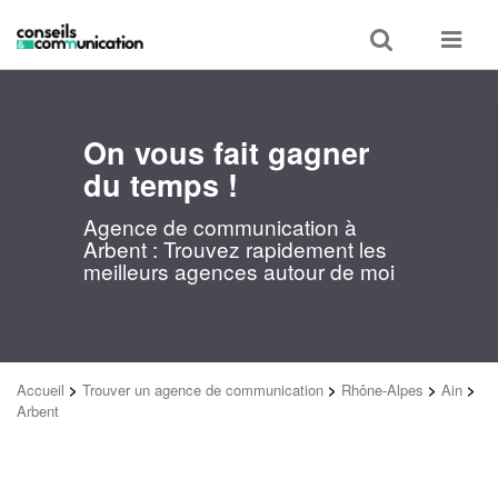
Toggle
Toggle
search
navigat
On vous fait gagner
du temps !
Agence de communication à
Arbent : Trouvez rapidement les
meilleurs agences autour de moi
Accueil
>
Trouver un agence de communication
>
Rhône-Alpes
>
Ain
>
Arbent