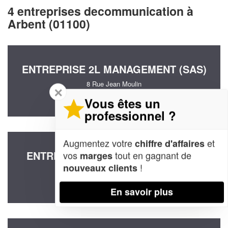
4 entreprises decommunication à
Arbent (01100)
ENTREPRISE 2L MANAGEMENT (SAS)
8 Rue Jean Moulin
✕
01100 Arbent
Vous êtes un
professionnel ?
Augmentez votre
et
chiffre d'affaires
ENTREPRISE GRAPHIC LABO (SAS)
vos
tout en gagnant de
marges
!
nouveaux clients
Zac De La Laye
01100 Arbent
En savoir plus