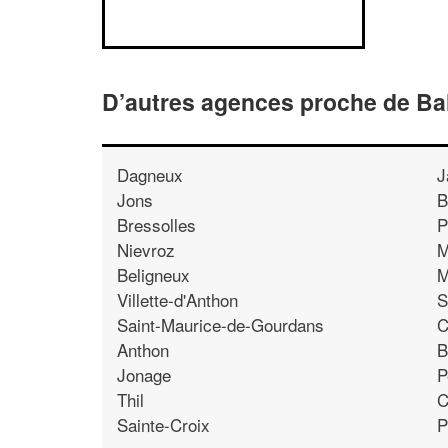
D’autres agences proche de Ba
Dagneux
J
Jons
B
Bressolles
P
Nievroz
M
Beligneux
M
Villette-d'Anthon
S
Saint-Maurice-de-Gourdans
C
Anthon
B
Jonage
P
Thil
C
Sainte-Croix
P