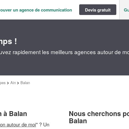
rouver un agence de communication
Devis gratuit
Gu
mps !
uvez rapidement les meilleurs agences autour de mo
pes
>
Ain
>
Balan
 à Balan
Nous cherchons pou
Balan
on autour de moi
" ? Un