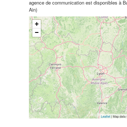
agence de communication est disponibles à B
Ain)
+
−
Leaflet
| Map data