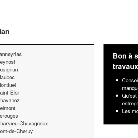
lan
anneyrias
Bon à s
eynost
travau
usignan
aubec
Consei
ontluel
manqu
aint-Eloi
Qu'est 
havanoz
entrep
elmont
Les mo
erouges
harvieu-Chavagneux
ont-de-Cheruy