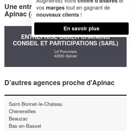
Augmentez votre
et
chiffre d'affaires
Une entreprise decommunication à
vos
tout en gagnant de
marges
Apinac (42550)
!
nouveaux clients
En savoir plus
ENTREPRISE DIDIER CHATAING
CONSEIL ET PARTICIPATIONS (SARL)
Ld Pommiers
42550 Apinac
D’autres agences proche d'Apinac
Saint-Bonnet-le-Chateau
Chenereilles
Beauzac
Bas-en-Basset