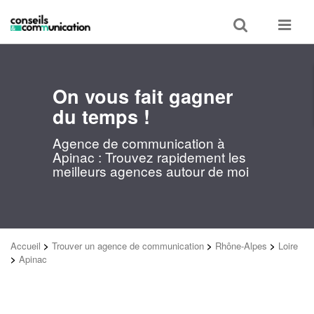
Toggle
Toggle
search
navigat
On vous fait gagner
du temps !
Agence de communication à
Apinac : Trouvez rapidement les
meilleurs agences autour de moi
Accueil
>
Trouver un agence de communication
>
Rhône-Alpes
>
Loire
>
Apinac