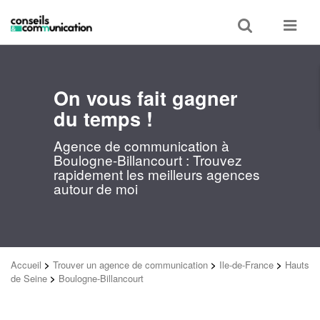
Toggle
Toggle
search
navigat
On vous fait gagner
du temps !
Agence de communication à
Boulogne-Billancourt : Trouvez
rapidement les meilleurs agences
autour de moi
Accueil
>
Trouver un agence de communication
>
Ile-de-France
>
Hauts
de Seine
>
Boulogne-Billancourt