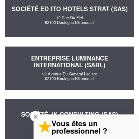
SOCIÉTÉ ED ITO HOTELS STRAT (SAS)
12 Rue Du Fief
92100 Boulogne-Billancourt
ENTREPRISE LUMINANCE
INTERNATIONAL (SARL)
92 Avenue Du General Leclerc
92100 Boulogne-Billancourt
SOCIÉTÉ JK CONSULTING (SAS)
✕
Vous êtes un
71 Rue Barthelemy Danjou
92100 Boulogne-Billancourt
professionnel ?